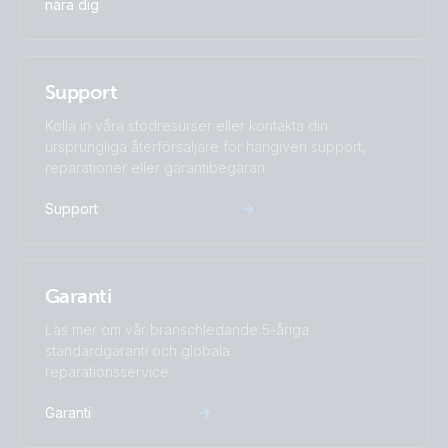
nära dig
Certificate OVE/ONORM E 8001-4-712:2009-12
DoC - Auxilliary components (1)
Support
Kolla in våra stödresurser eller kontakta din
EC Declaration medium voltage UFR1001E
ursprungliga återförsäljare för hängiven support,
reparationer eller garantibegäran.
EC Declaration of conformity Grid- and Plant Protection low
Support
voltage UFR1001E
ISO9001 certificate
Garanti
Läs mer om vår branschledande 5-åriga
standardgaranti och globala
reparationsservice.
Garanti