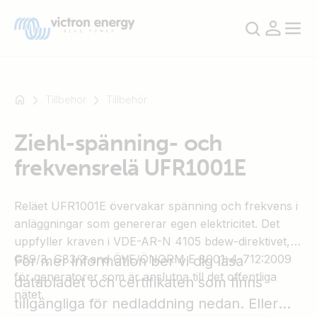
Tillbehör
Tillbehör
Ziehl-spänning- och
Till
frekvensrelä UFR1001E
exempel
SmartSolar
Multiplus-
Reläet UFR1001E övervakar spänning och frekvens i
II
anläggningar som genererar egen elektricitet. Det
Orion
uppfyller kraven i VDE-AR-N 4105 bdew-direktivet,
XS
G59/3, G83/2 and ÖVE/ÖNORM E 8001-4-712:2009
För mer information ber vi dig läsa
SmartShunt
för generatorer som är anslutna till det offentliga
databladet och certifikaten som finns
nätet.
tillgängliga för nedladdning nedan. Eller