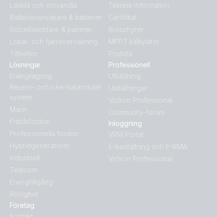
Ladda och omvandla
Teknisk information
Batteriövervakare & batterier
Certifikat
Solcellsladdare & paneler
Broschyrer
Lokal- och fjärrövervakning
MPPT kalkylator
Tillbehör
Prislista
Lösningar
Professionell
Energilagring
Utbildning
Reserv- och icke-nätanslutet
Utställningar
system
Victron Professional
Marin
Community-forum
Fritidsfordon
Inloggning
Professionella fordon
VRM Portal
Hybridgeneratorer
E-beställning och E-RMA
Industriell
Victron Professional
Telecom
Energitillgång
Rörlighet
Företag
Kontakt