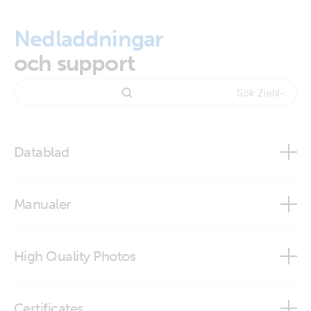
Nedladdningar
och support
Datablad
Ziehl Voltage and Frequency Relay UFR1001E
Manualer
Ziehl Voltage and frequency relay UFR1001E
High Quality Photos
Ziehl Voltage and Frequency Relay UFR1001E
Certificates