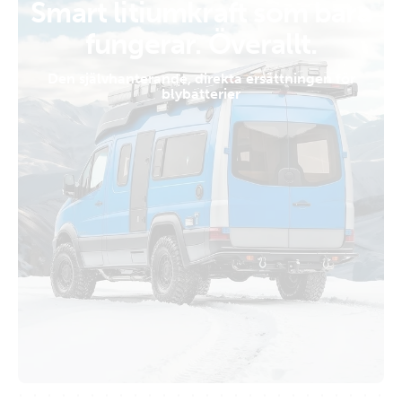
Smart litiumkraft som bara
fungerar. Överallt.
Den självhanterande, direkta ersättningen för
blybatterier