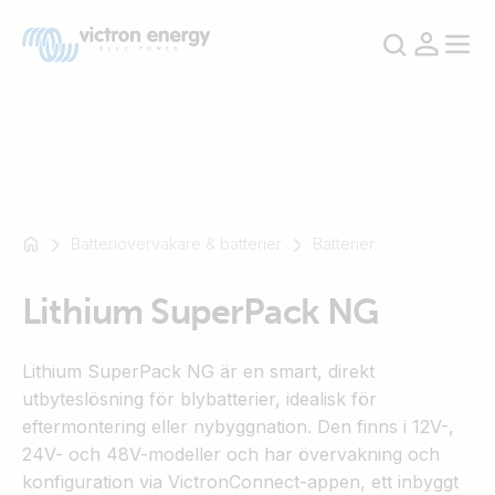
Till
Till
Batteriövervakare & batterier
Batterier
exempel
exempel
SmartSolar
SmartSolar
Lithium SuperPack NG
Multiplus-
Multiplus-
II
II
Orion
Orion
Lithium SuperPack NG är en smart, direkt
XS
XS
utbyteslösning för blybatterier, idealisk för
SmartShunt
SmartShunt
eftermontering eller nybyggnation. Den finns i 12V-,
24V- och 48V-modeller och har övervakning och
konfiguration via VictronConnect-appen, ett inbyggt