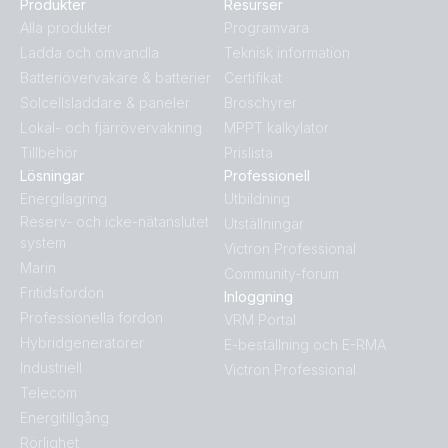
Produkter
Resurser
Alla produkter
Programvara
Ladda och omvandla
Teknisk information
Batteriövervakare & batterier
Certifikat
Solcellsladdare & paneler
Broschyrer
Lokal- och fjärrövervakning
MPPT kalkylator
Tillbehör
Prislista
Lösningar
Professionell
Energilagring
Utbildning
Reserv- och icke-nätanslutet
Utställningar
system
Victron Professional
Marin
Community-forum
Fritidsfordon
Inloggning
Professionella fordon
VRM Portal
Hybridgeneratorer
E-beställning och E-RMA
Industriell
Victron Professional
Telecom
Energitillgång
Rörlighet