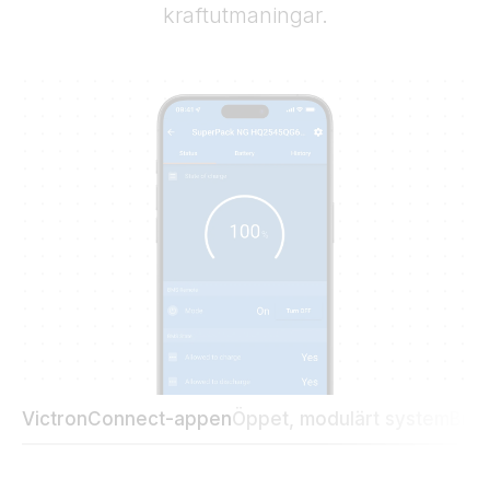
kraftutmaningar.
VictronConnect-appen
Öppet, modulärt system
Bred