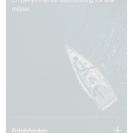
En bekymmersfri litiumlösning för alla
miljöer.
Fritidsfordon