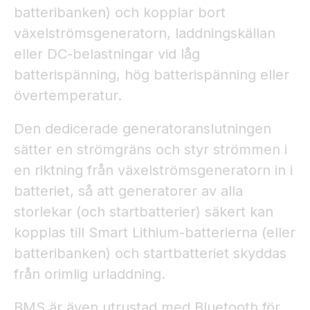
batteribanken) och kopplar bort
växelströmsgeneratorn, laddningskällan
eller DC-belastningar vid låg
batterispänning, hög batterispänning eller
övertemperatur.
Den dedicerade generatoranslutningen
sätter en strömgräns och styr strömmen i
en riktning från växelströmsgeneratorn in i
batteriet, så att generatorer av alla
storlekar (och startbatterier) säkert kan
kopplas till Smart Lithium-batterierna (eller
batteribanken) och startbatteriet skyddas
från orimlig urladdning.
BMS är även utrustad med Bluetooth för