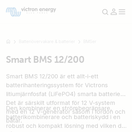
Batteriövervakare & batterier
BMSer
Smart BMS 12/200
Till
exempel
SmartSolar
Smart BMS 12/200 är ett allt-i-ett
Multiplus-
batterihanteringssystem för Victrons
II
litiumjärnfosfat (LiFePO4) smarta batterier.
Orion
Det är särskilt utformat för 12 V-system
XS
Den kombinerar en strömbegränsare,
med en 12 V-generator såsom i fordon och
SmartShunt
batterikombinerare och batteriskydd i en
båtar.
robust och kompakt lösning med vilken du