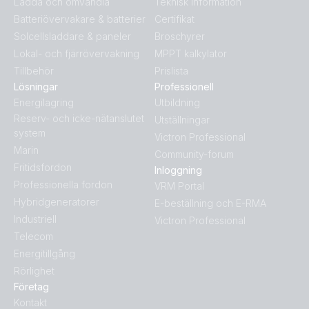
Ladda och omvandla
Teknisk information
Batteriövervakare & batterier
Certifikat
Solcellsladdare & paneler
Broschyrer
Lokal- och fjärrövervakning
MPPT kalkylator
Tillbehör
Prislista
Lösningar
Professionell
Energilagring
Utbildning
Reserv- och icke-nätanslutet
Utställningar
system
Victron Professional
Marin
Community-forum
Fritidsfordon
Inloggning
Professionella fordon
VRM Portal
Hybridgeneratorer
E-beställning och E-RMA
Industriell
Victron Professional
Telecom
Energitillgång
Rörlighet
Företag
Kontakt