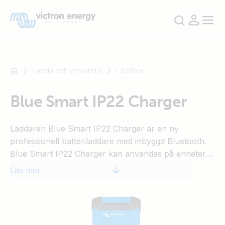
Ladda och omvandla
Laddare
Blue Smart IP22 Charger
Till
exempel
Laddaren Blue Smart IP22 Charger är en ny
SmartSolar
professionell batteriladdare med inbyggd Bluetooth.
Multiplus-
Blue Smart IP22 Charger kan användas på enheter i
II
din verkstad och på motorfordon såsom (klassiska)
Orion
Läs mer
bilar, motorcyklar, båtar och husbilar.
XS
SmartShunt