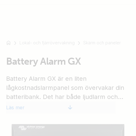
Lokal- och fjärrövervakning
Skärm och paneler
Till
exempel
SmartSolar
Battery Alarm GX
Multiplus-
II
Battery Alarm GX är en liten
Orion
lågkostnadslarmpanel som övervakar din
XS
batteribank. Det har både ljudlarm och
SmartShunt
visuellt larm samt en potentiellt ledig
Läs mer
kontakt med normalt öppen och normalt
stängda kontakter. Larmtröskel och
hysteres kan programmeras med DIP-