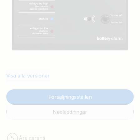
switchar. Se manualen för ytterligare
information.
Visa alla versioner
Försäljningsställen
Nedladdningar
Års garanti