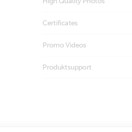
High Quality Photos
Skylla Control (dimension diagram)
Skylla Control (front)
Certificates
Skylla Control (side)
ISO9001 certificate
Promo Videos
Brand video
Produktsupport