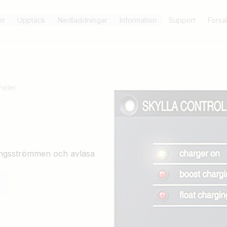
er
Upptäck
Nedladdningar
Information
Support
Försäl
neler
dningsströmmen och avläsa