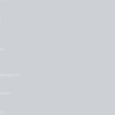
g
ron
säljningschef
rmation
tor