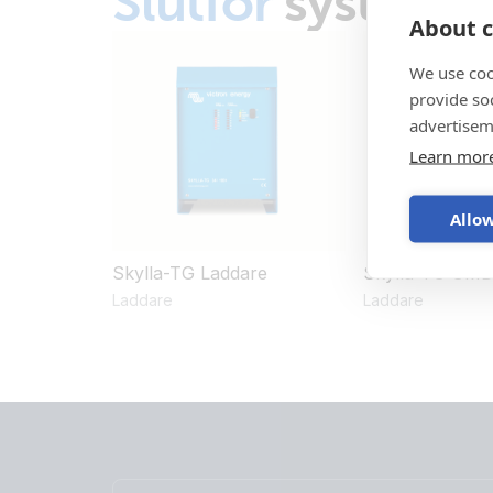
Slutför
systeme
About c
We use coo
provide so
advertisem
Learn mor
Allow
Skylla-TG Laddare
Skylla-TG GM
Laddare
Laddare