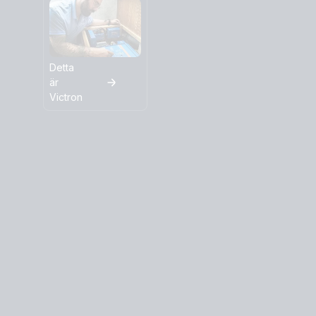
Detta
är
Victron