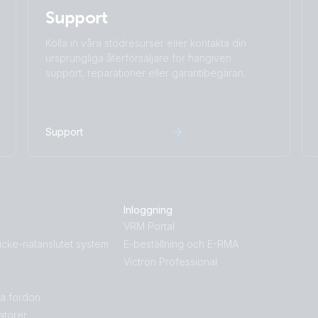
Support
Kolla in våra stödresurser eller kontakta din
ursprungliga återförsäljare för hängiven
support, reparationer eller garantibegäran.
Support
Inloggning
g
VRM Portal
icke-nätanslutet system
E-beställning och E-RMA
Victron Professional
la fordon
atorer