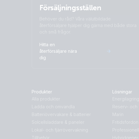
Försäljningsställen
Behöver du råd? Våra välutbildade
återförsäljare hjälper dig gärna med både stora
och små frågor.
Hitta en
återförsäljare nära
dig
Produkter
Lösningar
Alla produkter
Energilagrin
Ladda och omvandla
Reserv- och 
Batteriövervakare & batterier
Marin
Solcellsladdare & paneler
Fritidsfordon
Lokal- och fjärrövervakning
Professionel
Tillbehör
Hybridgener