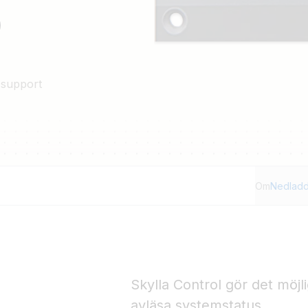
 support
Om
Nedladd
Skylla Control gör det möj
avläsa systemstatus.