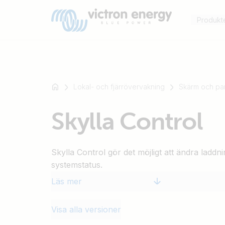
Produkt
Lokal- och fjärrövervakning
Skärm och pa
Till
Skylla Control
exempel
SmartSolar
Multiplus-
Skylla Control gör det möjligt att ändra lad
II
systemstatus.
Orion
XS
Läs mer
SmartShunt
Visa alla versioner