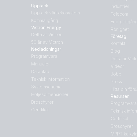
Upptäck
Industriell
Upptäck vårt ekosystem
Telecom
Komma igång
Energitillgån
Victron Energy
Rörlighet
Detta är Victron
Företag
50 år av Victron
Kontakt
Nedladdningar
Blog
Programvara
Detta är Vict
Manualer
Videor
Datablad
Jobb
Teknisk information
Press
Systemschema
Hitta din för
Höljesdimensioner
Resurser
Broschyrer
Programvara
Certifikat
Teknisk info
Certifikat
Broschyrer
MPPT kalkyla