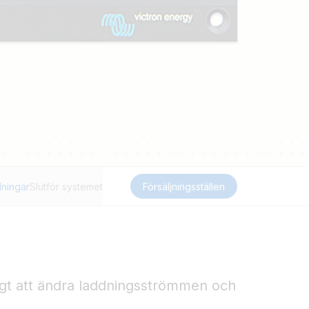
ningar
Slutför systemet
Försäljningsställen
ligt att ändra laddningsströmmen och