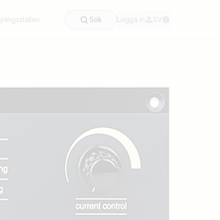
jningsställen
Sök
Logga in
SV