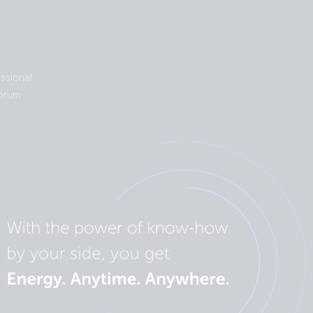
ssional
orum