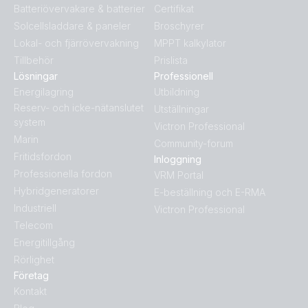
Batteriövervakare & batterier
Certifikat
Solcellsladdare & paneler
Broschyrer
Lokal- och fjärrövervakning
MPPT kalkylator
Tillbehör
Prislista
Lösningar
Professionell
Energilagring
Utbildning
Reserv- och icke-nätanslutet
Utställningar
system
Victron Professional
Marin
Community-forum
Fritidsfordon
Inloggning
Professionella fordon
VRM Portal
Hybridgeneratorer
E-beställning och E-RMA
Industriell
Victron Professional
Telecom
Energitillgång
Rörlighet
Företag
Kontakt