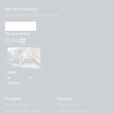
Håll dig informerad
ISO9001 certificate
Prenumerera på vårt nyhetsbrev
UK PSTI Statement of Compliance - EasySolar-II GX
Prenumerera
Sociala medier
Detta
är
Victron
Produkter
Resurser
Alla produkter
Programvara
Ladda och omvandla
Teknisk information