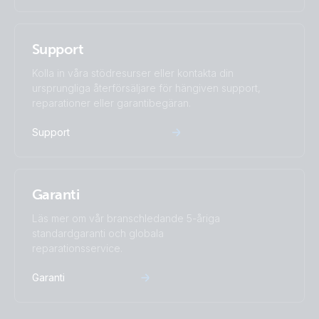
EasySolar-II GX 48V 4k5 55A (left)
Certificate ESS NRS 097-2-1 - All EasySolar-II 3k & 5k MPPT
GX
EasySolar-II GX 48V 4k5 55A (right)
Support
Certificate ESS RD 1699 & RD 413 - EasySolar-II 24V/48V 3k
Kolla in våra stödresurser eller kontakta din
Easysolar-II GX 48V 5000VA (connections)
& 48V 5k GX
ursprungliga återförsäljare för hängiven support,
reparationer eller garantibegäran.
Easysolar-II GX 48V 5000VA (connections2)
Certificate ESS UTE C15-712-1 France - Easysolar-II GX
Support
24V/48V 3kVA & 48V 5kVA
EasySolar-II GX 48V 5000VA (front)
Certificate TOR Erzeuger Typ A v1.2 - EasySolar-II 3k & 5k
MPPT GX
Garanti
EasySolar-II GX 48V 5000VA (left)
Läs mer om vår branschledande 5-åriga
Certificate UNE 206007-1IN - EasySolar-II GX 24/48V 3kVA,
EasySolar-II GX 48V 5000VA (right)
standardgaranti och globala
48V 5kVA
reparationsservice.
Garanti
Declaration of Conformity - EasySolar
Declaration of Conformity - EasySolar-II GX (EU)