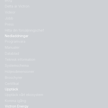
Blog
Detta är Victron
Videor
Jobb
Press
Hitta din försäljningschef
Nedladdningar
Programvara
Manualer
Datablad
Teknisk information
Systemschema
Höljesdimensioner
Broschyrer
Certifikat
Upptäck
Upptäck vårt ekosystem
Komma igång
Victron Energy