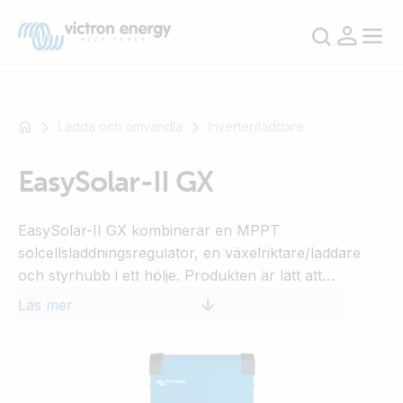
Ladda och omvandla
Inverter/laddare
EasySolar-II GX
Till
exempel
EasySolar-II GX kombinerar en MPPT
SmartSolar
solcellsladdningsregulator, en växelriktare/laddare
Multiplus-
och styrhubb i ett hölje. Produkten är lätt att
II
installera, med minimal ledningsdragning.
Orion
Läs mer
XS
SmartShunt