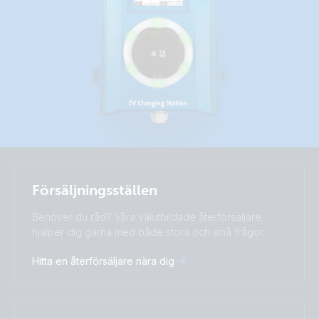
Selected
Stay up to date
Svenska
Försäljningsställen
Change language
Behöver du råd? Våra välutbildade återförsäljare
Čeština
Dansk
hjälper dig gärna med både stora och små frågor.
Deutsch
English
Hitta en återförsäljare nära dig
Español
Français
Italiano
Magyar
Nederlands
Norsk
I agree to receive the newsletter and accept the
Polskie
Português
Privacy Policy.