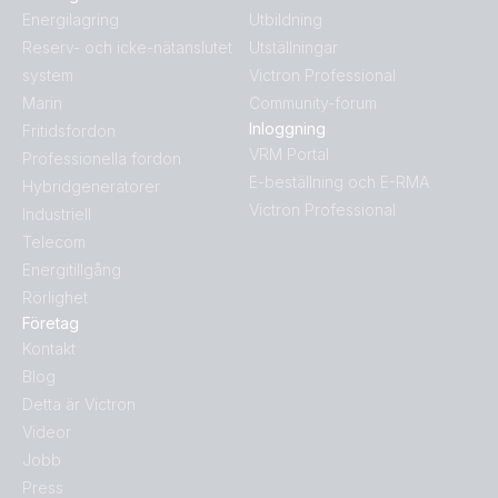
Energilagring
Utbildning
Reserv- och icke-nätanslutet
Utställningar
system
Victron Professional
Marin
Community-forum
Inloggning
Fritidsfordon
VRM Portal
Professionella fordon
E-beställning och E-RMA
Hybridgeneratorer
Victron Professional
Industriell
Telecom
Energitillgång
Rörlighet
Företag
Kontakt
Blog
Detta är Victron
Videor
Jobb
Press