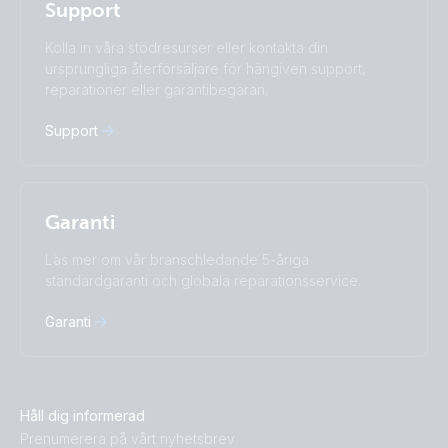
Support
Română
Slovenščina
Subscribe
Suomalainen
Svenska
Kolla in våra stödresurser eller kontakta din
Türkçe
Ελληνικά
ursprungliga återförsäljare för hängiven support,
Русский
Українська
reparationer eller garantibegäran.
中國人
Support
Garanti
Läs mer om vår branschledande 5-åriga
standardgaranti och globala reparationsservice.
Garanti
Håll dig informerad
Prenumerera på vårt nyhetsbrev