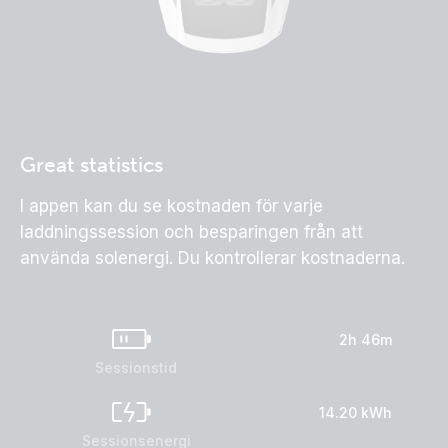
Great statistics
I appen kan du se kostnaden för varje
laddningssession och besparingen från att
använda solenergi. Du kontrollerar kostnaderna.
2
h
46
m
Sessionstid
21
.
30
kWh
Sessionsenergi