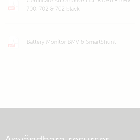
Certificate Automotive ECE R10-6 - BMV
700, 702 & 702 black
Battery Monitor BMV & SmartShunt
Användbara resurser