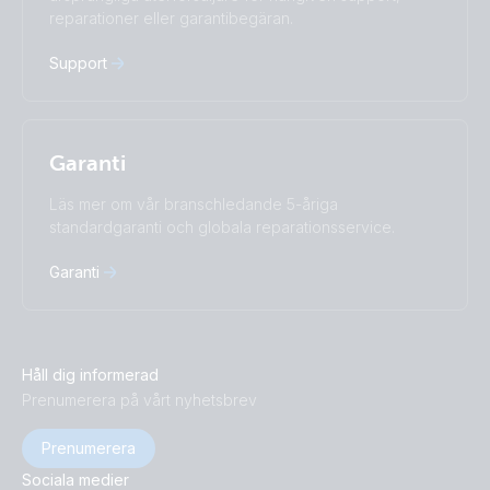
Русский
Українська
reparationer eller garantibegäran.
中國人
Support
Garanti
Läs mer om vår branschledande 5-åriga
standardgaranti och globala reparationsservice.
Garanti
Håll dig informerad
Prenumerera på vårt nyhetsbrev
Prenumerera
Sociala medier