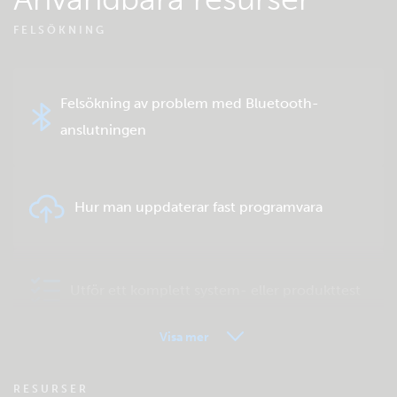
FELSÖKNING
Felsökning av problem med Bluetooth-
anslutningen
Hur man uppdaterar fast programvara
Utför ett komplett system- eller produkttest
Visa mer
VRM - Vanliga frågor om fjärrövervakning
RESURSER