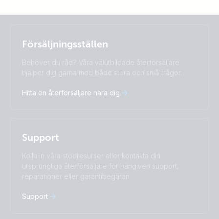
Selected
Stay up to date
Svenska
Försäljningsställen
Change language
Behöver du råd? Våra välutbildade återförsäljare
Čeština
Dansk
hjälper dig gärna med både stora och små frågor.
Deutsch
English
Hitta en återförsäljare nära dig
Español
Français
Italiano
Magyar
Nederlands
Norsk
I agree to receive the newsletter and accept the
Polskie
Português
Privacy Policy.
Support
Română
Slovenščina
Subscribe
Suomalainen
Svenska
Kolla in våra stödresurser eller kontakta din
Türkçe
Ελληνικά
ursprungliga återförsäljare för hängiven support,
Русский
Українська
reparationer eller garantibegäran.
中國人
Support