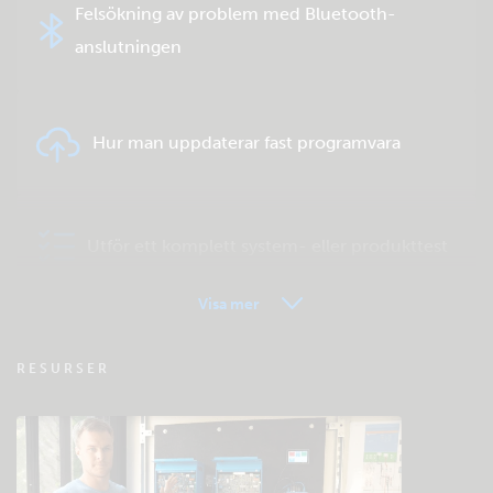
Felsökning av problem med Bluetooth-
anslutningen
Hur man uppdaterar fast programvara
Utför ett komplett system- eller produkttest
Visa mer
VRM - Vanliga frågor om fjärrövervakning
RESURSER
Kolla den gemensamma kunskapsbasen