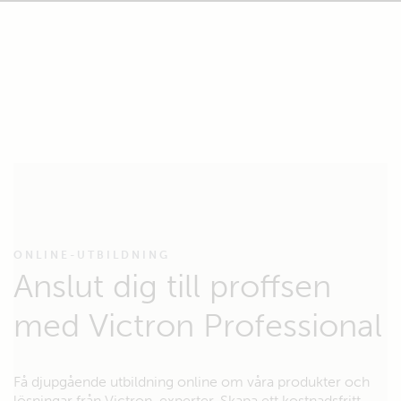
ONLINE-UTBILDNING
Anslut dig till proffsen
med Victron Professional
Få djupgående utbildning online om våra produkter och
lösningar från Victron-experter. Skapa ett kostnadsfritt