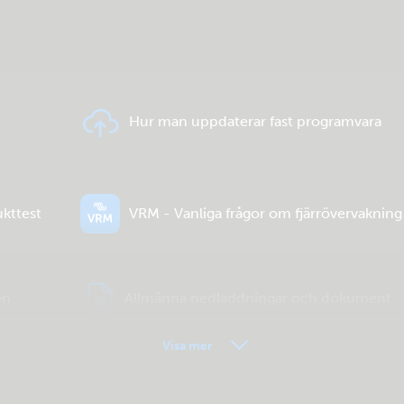
Hur man uppdaterar fast programvara
ukttest
VRM - Vanliga frågor om fjärrövervakning
en
Allmänna nedladdningar och dokument
Visa mer