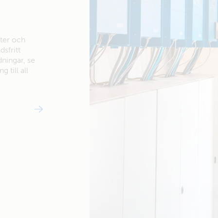
ter och
dsfritt
dningar, se
 till all