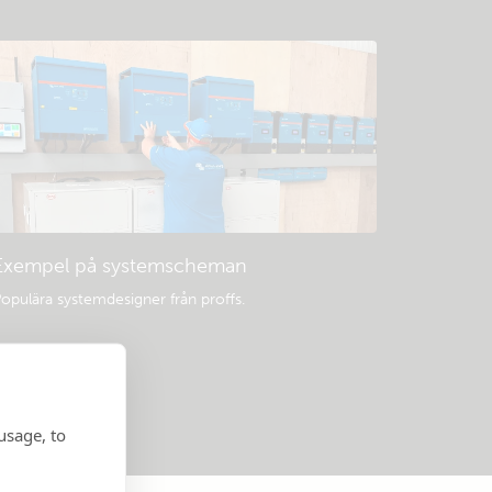
Exempel på systemscheman
opulära systemdesigner från proffs.
usage, to