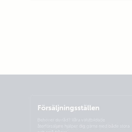
Försäljningsställen
Behöver du råd? Våra välutbildade
återförsäljare hjälper dig gärna med både stora