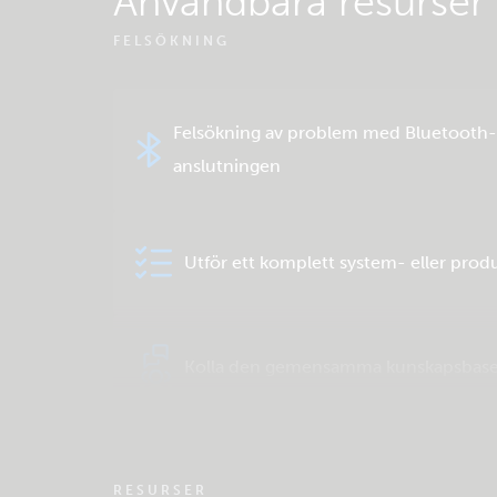
Användbara resurser
FELSÖKNING
Felsökning av problem med Bluetooth-
anslutningen
Utför ett komplett system- eller prod
Kolla den gemensamma kunskapsbas
RESURSER