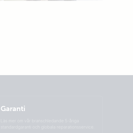
Garanti
Läs mer om vår branschledande 5-åriga
standardgaranti och globala reparationsservice.