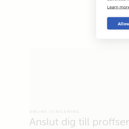
Learn mor
Allow
ONLINE-UTBILDNING
Anslut dig till proffs