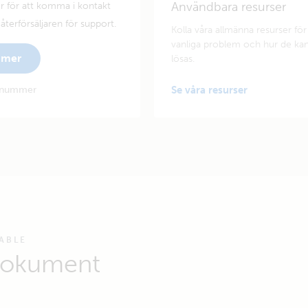
Användbara resurser
 för att komma i kontakt
terförsäljaren för support.
Kolla våra allmänna resurser för
vanliga problem och hur de ka
mmer
lösas.
ienummer
Se våra resurser
ABLE
dokument