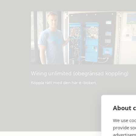
Wiring unlimited (obegränsad koppling)
Koppla rätt med den här e-boken
.
About c
We use coo
provide so
advertisem