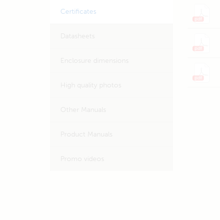
Certificates
Datasheets
Enclosure dimensions
High quality photos
Other Manuals
Product Manuals
Promo videos