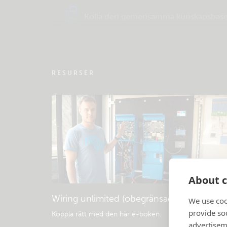
Kolla den gemensamma kunskapsbas
RESURSER
About c
Wiring unlimited (obegränsad koppling)
We use coo
provide so
Koppla rätt med den här e-boken
.
advertisem