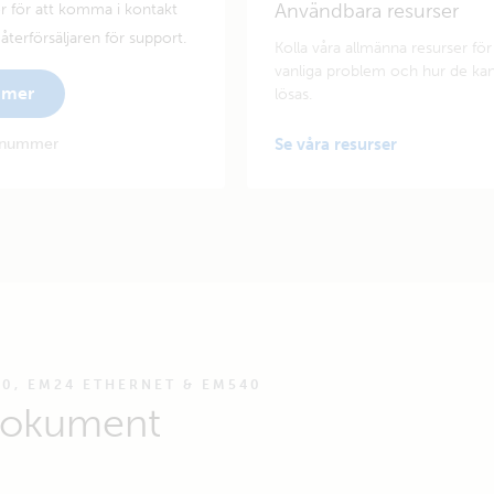
Användbara resurser
 för att komma i kontakt
terförsäljaren för support.
Kolla våra allmänna resurser för
vanliga problem och hur de ka
mmer
lösas.
ienummer
Se våra resurser
40, EM24 ETHERNET & EM540
dokument