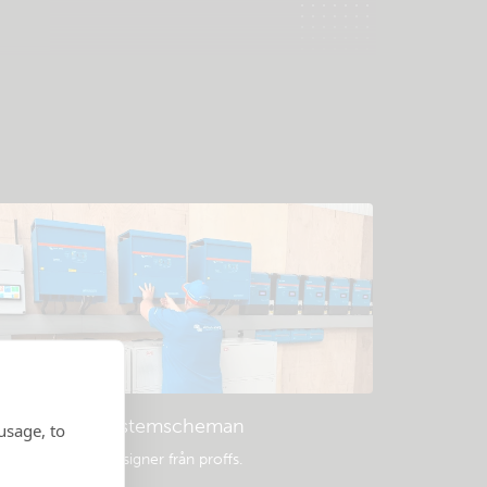
Exempel på systemscheman
usage, to
opulära systemdesigner från proffs.