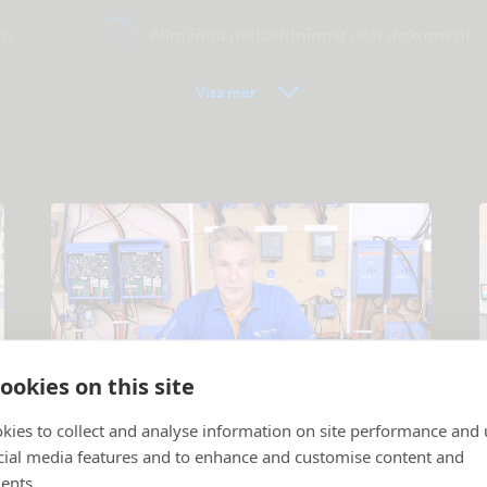
en
Allmänna nedladdningar och dokument
Visa mer
ookies on this site
Handledningsvideor
kies to collect and analyse information on site performance and 
cial media features and to enhance and customise content and
Förklaring av produkter och system
.
P
ents.