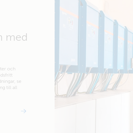
en med
ter och
dsfritt
dningar, se
 till all