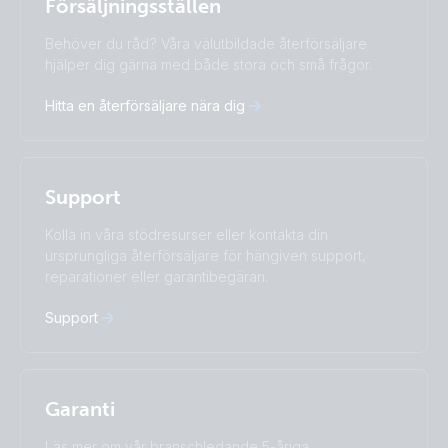
Svenska
Försäljningsställen
Change language
Behöver du råd? Våra välutbildade återförsäljare
Čeština
Dansk
hjälper dig gärna med både stora och små frågor.
Deutsch
English
Hitta en återförsäljare nära dig
Español
Français
Italiano
Magyar
Nederlands
Norsk
I agree to receive the newsletter and accept the
Polskie
Português
Privacy Policy.
Support
Română
Slovenščina
Subscribe
Suomalainen
Svenska
Kolla in våra stödresurser eller kontakta din
Türkçe
Ελληνικά
ursprungliga återförsäljare för hängiven support,
Русский
Українська
reparationer eller garantibegäran.
中國人
Support
Garanti
Läs mer om vår branschledande 5-åriga