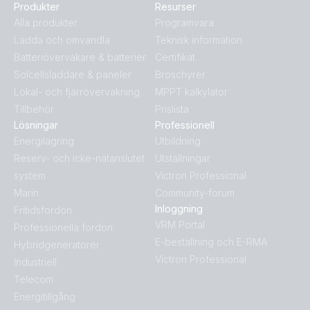
Produkter
Resurser
Alla produkter
Programvara
Ladda och omvandla
Teknisk information
Batteriövervakare & batterier
Certifikat
Solcellsladdare & paneler
Broschyrer
Lokal- och fjärrövervakning
MPPT kalkylator
Tillbehör
Prislista
Lösningar
Professionell
Energilagring
Utbildning
Reserv- och icke-nätanslutet
Utställningar
system
Victron Professional
Marin
Community-forum
Inloggning
Fritidsfordon
VRM Portal
Professionella fordon
E-beställning och E-RMA
Hybridgeneratorer
Victron Professional
Industriell
Telecom
Energitillgång