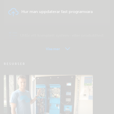
Hur man uppdaterar fast programvara
Utför ett komplett system- eller produkttest
Visa mer
VRM - Vanliga frågor om fjärrövervakning
RESURSER
Kolla den gemensamma kunskapsbasen
Allmänna nedladdningar och dokument