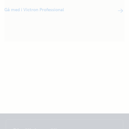
Gå med i Victron Professional
Selected
Stay up to date