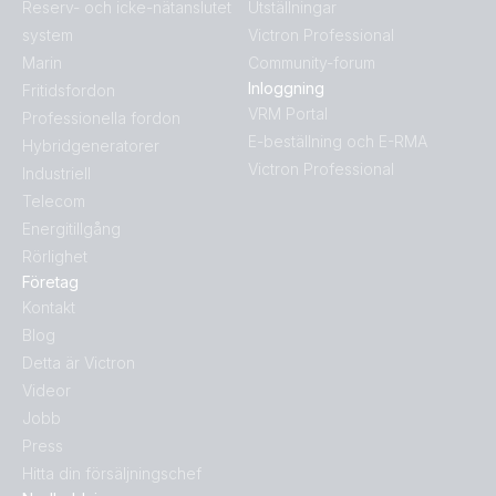
Reserv- och icke-nätanslutet
Utställningar
system
Victron Professional
Marin
Community-forum
Inloggning
Fritidsfordon
VRM Portal
Professionella fordon
E-beställning och E-RMA
Hybridgeneratorer
Victron Professional
Industriell
Telecom
Energitillgång
Rörlighet
Företag
Kontakt
Blog
Detta är Victron
Videor
Jobb
Press
Hitta din försäljningschef