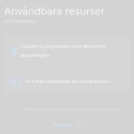
Användbara resurser
FELSÖKNING
Felsökning av problem med Bluetooth-
anslutningen
Hur man uppdaterar fast programvara
Utför ett komplett system- eller produkttest
Visa mer