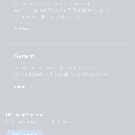
Kolla in våra stödresurser eller kontakta din
Türkçe
Ελληνικά
ursprungliga återförsäljare för hängiven support,
Русский
Українська
reparationer eller garantibegäran.
中國人
Support
Garanti
Läs mer om vår branschledande 5-åriga
standardgaranti och globala reparationsservice.
Garanti
Håll dig informerad
Prenumerera på vårt nyhetsbrev
Prenumerera