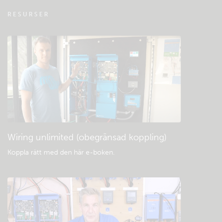
VRM - Vanliga frågor om fjärrövervakning
RESURSER
Kolla den gemensamma kunskapsbasen
Allmänna nedladdningar och dokument
Wiring unlimited (obegränsad koppling)
Koppla rätt med den här e-boken
.