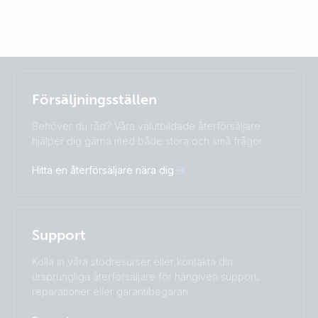
Selected
Stay up to date
Svenska
Försäljningsställen
Change language
Behöver du råd? Våra välutbildade återförsäljare
Čeština
Dansk
hjälper dig gärna med både stora och små frågor.
Deutsch
English
Hitta en återförsäljare nära dig
Español
Français
Italiano
Magyar
Nederlands
Norsk
I agree to receive the newsletter and accept the
Polskie
Português
Privacy Policy.
Support
Română
Slovenščina
Subscribe
Suomalainen
Svenska
Kolla in våra stödresurser eller kontakta din
Türkçe
Ελληνικά
ursprungliga återförsäljare för hängiven support,
Русский
Українська
reparationer eller garantibegäran.
中國人