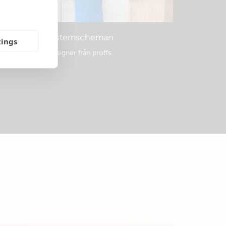
Exempel på systemscheman
tings
opulära systemdesigner från proffs.