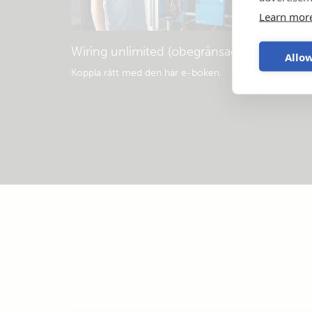
Learn mor
Wiring unlimited (obegränsad koppling)
Allow
Koppla rätt med den här e-boken
.