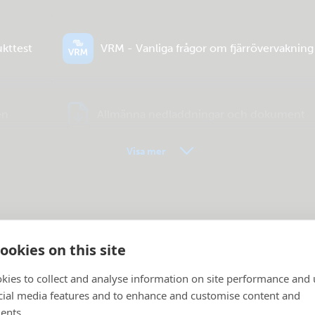
ukttest
VRM - Vanliga frågor om fjärrövervakning
en
Allmänna nedladdningar och dokument
Visa mer
ookies on this site
kies to collect and analyse information on site performance and 
cial media features and to enhance and customise content and
ents.