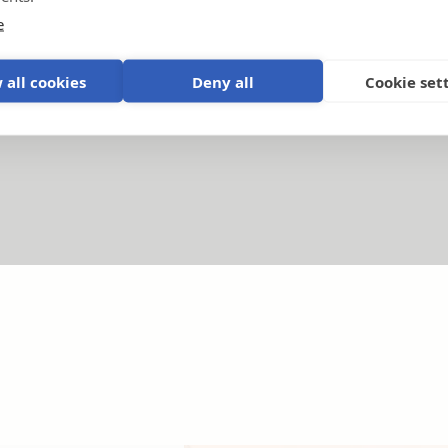
e
Handledningsvideor
 all cookies
Deny all
Cookie set
Förklaring av produkter och system
.
P