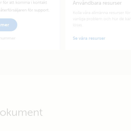
Användbara resurser
 för att komma i kontakt
terförsäljaren för support.
Kolla våra allmänna resurser för
vanliga problem och hur de ka
mmer
lösas.
ienummer
Se våra resurser
dokument