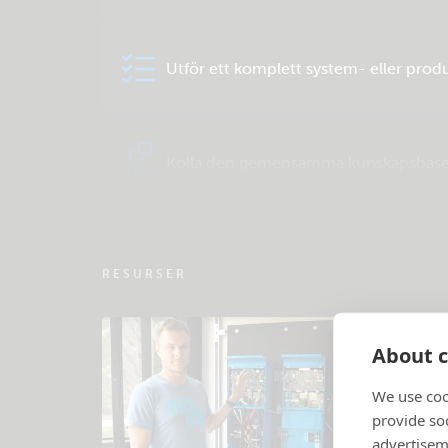
Utför ett komplett system- eller prod
Kolla den gemensamma kunskapsbas
RESURSER
About c
We use coo
provide so
advertisem