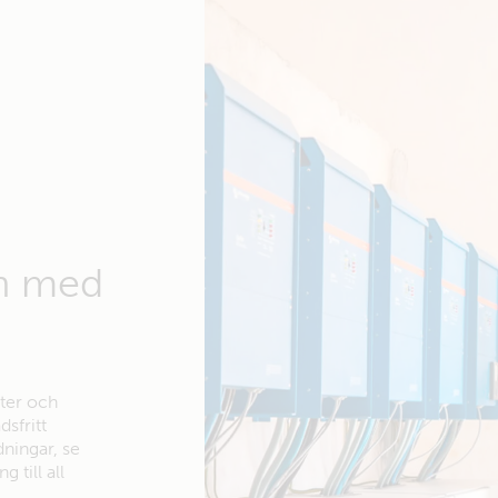
en med
ter och
dsfritt
dningar, se
 till all