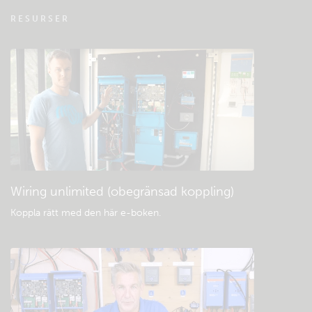
VRM - Vanliga frågor om fjärrövervakning
RESURSER
Kolla den gemensamma kunskapsbasen
Allmänna nedladdningar och dokument
Wiring unlimited (obegränsad koppling)
Koppla rätt med den här e-boken
.