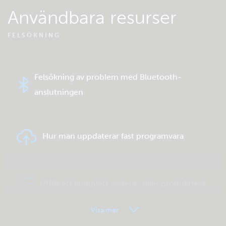
Användbara resurser
FELSÖKNING
Felsökning av problem med Bluetooth-
anslutningen
Hur man uppdaterar fast programvara
Utför ett komplett system- eller produkttest
Visa mer