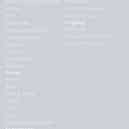
Reserv- och icke-nätanslutet
Utställningar
system
Victron Professional
Marin
Community-forum
Inloggning
Fritidsfordon
VRM Portal
Professionella fordon
E-beställning och E-RMA
Hybridgeneratorer
Victron Professional
Industriell
Telecom
Energitillgång
Rörlighet
Företag
Kontakt
Blog
Detta är Victron
Videor
Jobb
Press
Hitta din försäljningschef