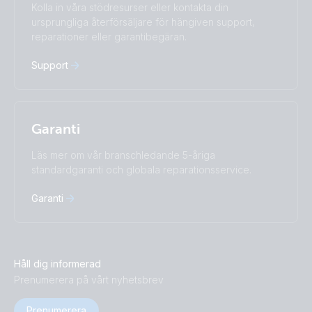
Kolla in våra stödresurser eller kontakta din
Türkçe
Ελληνικά
ursprungliga återförsäljare för hängiven support,
Русский
Українська
reparationer eller garantibegäran.
中國人
Support
Garanti
Läs mer om vår branschledande 5-åriga
standardgaranti och globala reparationsservice.
Garanti
Håll dig informerad
Prenumerera på vårt nyhetsbrev
Prenumerera