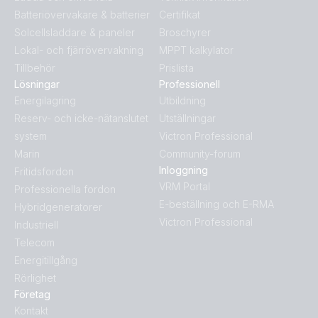
Batteriövervakare & batterier
Certifikat
Solcellsladdare & paneler
Broschyrer
Lokal- och fjärrövervakning
MPPT kalkylator
Tillbehör
Prislista
Lösningar
Professionell
Energilagring
Utbildning
Reserv- och icke-nätanslutet
Utställningar
system
Victron Professional
Marin
Community-forum
Inloggning
Fritidsfordon
VRM Portal
Professionella fordon
E-beställning och E-RMA
Hybridgeneratorer
Victron Professional
Industriell
Telecom
Energitillgång
Rörlighet
Företag
Kontakt