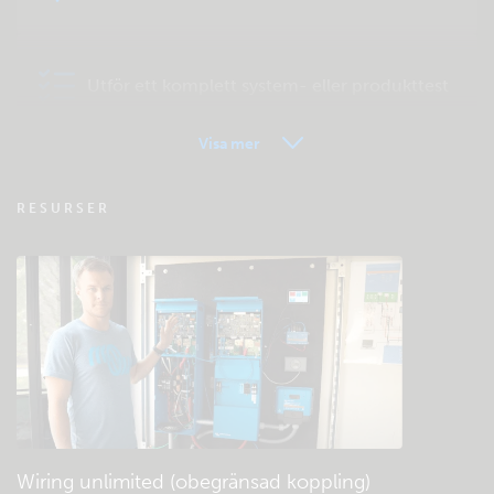
Utför ett komplett system- eller produkttest
Visa mer
VRM - Vanliga frågor om fjärrövervakning
RESURSER
Kolla den gemensamma kunskapsbasen
Allmänna nedladdningar och dokument
Wiring unlimited (obegränsad koppling)