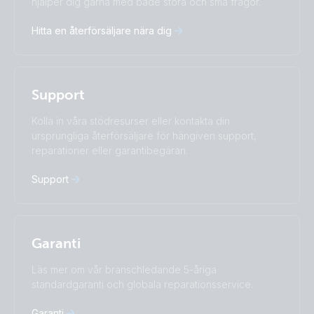
Čeština
Dansk
hjälper dig gärna med både stora och små frågor.
Deutsch
English
Hitta en återförsäljare nära dig
Español
Français
Italiano
Magyar
Nederlands
Norsk
I agree to receive the newsletter and accept the
Polskie
Português
Privacy Policy.
Support
Română
Slovenščina
Subscribe
Suomalainen
Svenska
Kolla in våra stödresurser eller kontakta din
Türkçe
Ελληνικά
ursprungliga återförsäljare för hängiven support,
Русский
Українська
reparationer eller garantibegäran.
中國人
Support
Garanti
Läs mer om vår branschledande 5-åriga
standardgaranti och globala reparationsservice.
Garanti