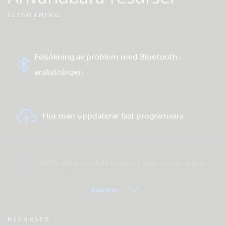
FELSÖKNING
Felsökning av problem med Bluetooth-
anslutningen
Hur man uppdaterar fast programvara
Utför ett komplett system- eller produkttest
Visa mer
VRM - Vanliga frågor om fjärrövervakning
RESURSER