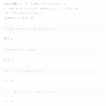
Uppladdning +3 trådlösa verktygsbatterier
Strömförsörjning av ett litet mobilt kontor (bärbar
dator/skrivare/smarttelefon)
Hyttbelysning (LED)
Daglig energiförbrukning som krävs:
350 Wh
Toppeffekt som krävs:
200 W
Systemets toppkapacitet:
700 W
Maximal energiförbrukning blysyra:
540 W