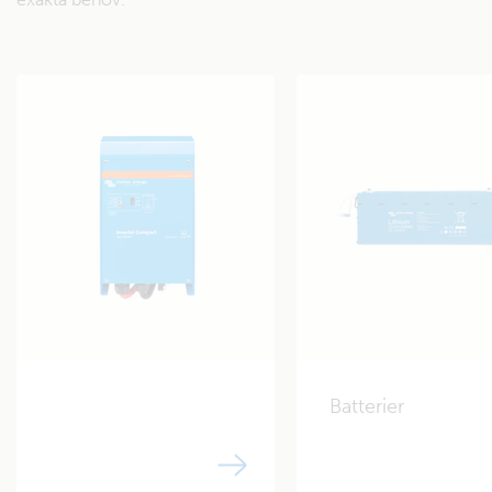
BatteryProtect 100 A
Skyddar batteriet från för hög
urladdning. Använd för både
blysyra- och litiumsystem
GENERERING
Laddar via motorns växelströmsgenerator (se förklaring här)
Växelströmsgeneratorutgång:
70-90 A*
*Se tillverkarens datablad för
Säker utgång 50 %
specifikationer.
Laddning av blysyra:
Orion-Tr 12/12-18* eller
* Eller Smart-version
Batterier
Cyrix-ct 120 A**
** Cyrix fungerar inte med
smarta
växelströmsgeneratorer.