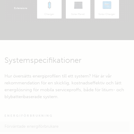
Extensions
Charger
Solar Panel
Solar Charger
Systemspecifikationer
Hur översätts energiprofilen till ett system? Här är vår
rekommendation för en skicklig, kostnadseffektiv och lätt
energilösning för mobila serviceproffs, både för litium- och
blybatteribaserade system.
ENERGIFÖRBRUKNING
Förväntade energiförbrukare