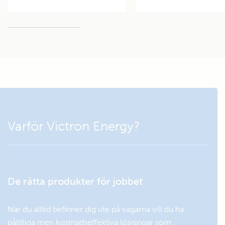
För litiumanvändning:
Smart BMS CL 12/100
Säkrad med max 40 A, laddar
litiumbatteri med 30 A,
fulladdning av ett 50 %
urladdat batteri på ±1 timme.
Ansluten till + plussidan, inget
behov att isolera DC-
belastningar.
Varför Victron Energy?
ÖVERVAKNING
Batteriövervakare:
SmartShunt batteriövervakare 500 A
De rätta produkter för jobbet
FÖRLÄNGNINGAR
När du alltid befinner dig ute på vägarna vill du ha
Battery charger:
pålitliga men kostnadseffektiva lösningar som