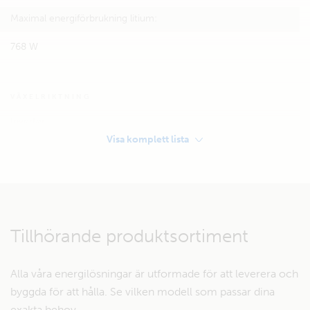
Maximal energiförbrukning litium:
768 W
VÄXELRIKTNING
Inverter
Visa komplett lista
Victron Phoenix 12/350
LAGRING
Service battery:
Tillhörande produktsortiment
90 Ah 12 V AGM eller
Litium: 12,8 V/ 60 Ah
Alla våra energilösningar är utformade för att leverera och
byggda för att hålla. Se vilken modell som passar dina
Batteriskydd:
exakta behov.