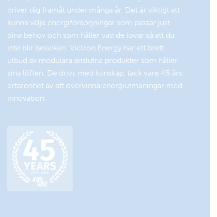
driver dig framåt under många år. Det är viktigt att
Blue Smart IP22-laddare
I händelse av <2 timmar av
kunna välja energiförsörjningar som passar just
12/30
daglig laddning via motorns
generator, lägg till
dina behov och som håller vad de lovar så att du
landströmsladdning eller
inte blir besviken. Victron Energy har ett brett
solcellsladdning.
utbud av modulära anslutna produkter som håller
sina löften. De drivs med kunskap, tack vare 45 års
Solcellspanel:
erfarenhet av att övervinna energiutmaningar med
BlueSolar-panel: : ±100 W
innovation.
Regulator för laddning av solceller:
Smart MPPT 75/15