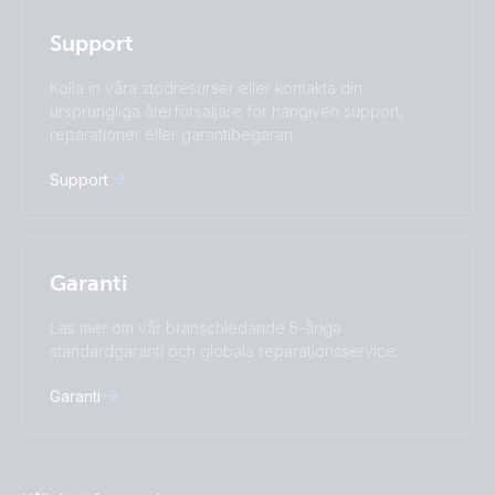
Privacy Policy.
Polskie
Português
Support
Română
Slovenščina
Subscribe
Suomalainen
Svenska
Kolla in våra stödresurser eller kontakta din
Türkçe
Ελληνικά
ursprungliga återförsäljare för hängiven support,
reparationer eller garantibegäran.
Русский
Українська
中國人
Support
Garanti
Läs mer om vår branschledande 5-åriga
standardgaranti och globala reparationsservice.
Garanti